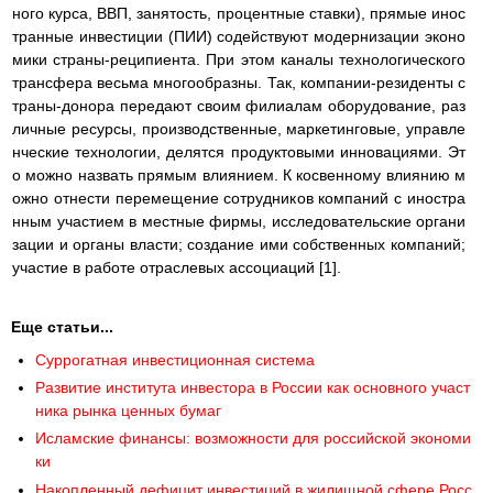
ного курса, ВВП, занятость, процентные ставки), прямые инос
транные инвестиции (ПИИ) содействуют модернизации эконо
мики страны-реципиента. При этом каналы технологического
трансфера весьма многообразны. Так, компании-резиденты с
траны-донора передают своим филиалам оборудование, раз
личные ресурсы, производственные, маркетинговые, управле
нческие технологии, делятся продуктовыми инновациями. Эт
о можно назвать прямым влиянием. К косвенному влиянию м
ожно отнести перемещение сотрудников компаний с иностра
нным участием в местные фирмы, исследовательские органи
зации и органы власти; создание ими собственных компаний;
участие в работе отраслевых ассоциаций [1].
Еще статьи...
Суррогатная инвестиционная система
Развитие института инвестора в России как основного участ
ника рынка ценных бумаг
Исламские финансы: возможности для российской экономи
ки
Накопленный дефицит инвестиций в жилищной сфере Росс