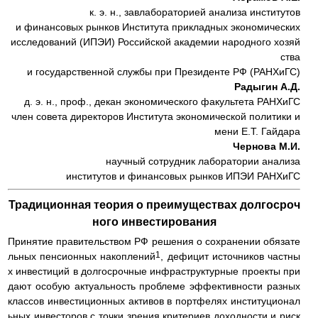
к. э. н., завлабораторией анализа институтов
и финансовых рынков Института прикладных экономических
исследований (ИПЭИ) Российской академии народного хозяй
ства
и государственной службы при Президенте РФ (РАНХиГС)
Радыгин А.Д.
д. э. н., проф., декан экономического факультета РАНХиГС
член совета директоров Института экономической политики и
мени Е.Т. Гайдара
Чернова М.И.
научный сотрудник лаборатории анализа
институтов и финансовых рынков ИПЭИ РАНХиГС
Традиционная теория о преимуществах долгосроч
ного инвестирования
Принятие правительством РФ решения о сохранении обязате
1
льных пенсионных накоплений
, дефицит источников частны
х инвестиций в долгосрочные инфраструктурные проекты при
дают особую актуальность проблеме эффективности разных
классов инвестиционных активов в портфелях институционал
ьных инвесторов с точки зрения критериев доходности и риск