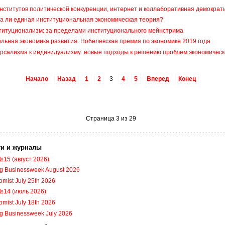
нститутов политической конкуренции, интернет и коллаборативная демократ
а ли единая институциональная экономическая теория?
титуционализм: за пределами институционального мейнстрима
льная экономика развития: Нобелевская премия по экономике 2019 года
рсализма к индивидуализму: новые подходы к решению проблем экономическ
Начало
Назад
1
2
3
4
5
Вперед
Конец
Страница 3 из 29
ги и журналы
№15 (август 2026)
g Businessweek August 2026
mist July 25th 2026
№14 (июль 2026)
mist July 18th 2026
g Businessweek July 2026