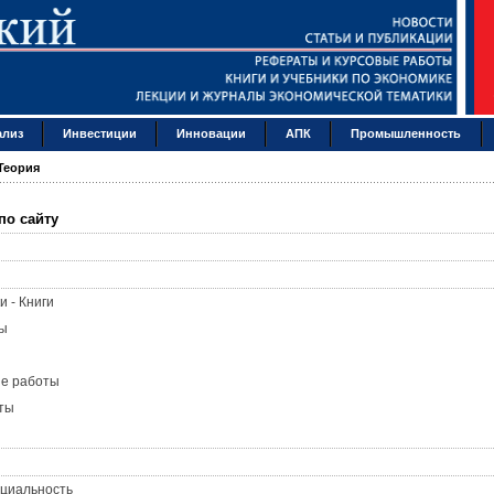
ализ
Инвестиции
Инновации
АПК
Промышленность
Теория
по сайту
и - Книги
ы
ые работы
ты
циальность