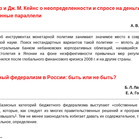
р и Дж. М. Кейнс о неопределенности и спросе на деньг
нные параллели
А. В
об инструментах монетарной политики занимают значимое место в сов
кой науке. Поиск нестандартных вариантов такой политики — вплоть д
нтральным банком небанковских корпоративных облигаций, начавшийся
столетия в Японии на фоне неэффективности привычных мер регули
ился после глобального финансового кризиса 2008 г. и на другие страны.
ый федерализм в России: быть или не быть?
Б. Л. Л
Е. А. 
базисных категорий бюджетного федерализма выступают «собственные
, которые, как следует из многих правительственных решений и програм
1
овышать
. Тем не менее законодатель избегает давать их содержательное, 
льное, определение.
..