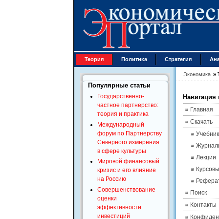
Теория
Политика
Стратегия
Ан
Экономика
»
Популярные статьи
Государственно-
Навигация 
частное партнерство:
Главная
теория и практика
Скачать
Международный
форум по Партнерству
Учебник
Северного измерения
Журнал
в сфере культуры
Лекции
Мировой финансовый
Курсов
кризис и его влияние
на Россию
Рефера
Совершенствование
Поиск
оценки
Контакты
эффективности
инвестиций
Конфиден