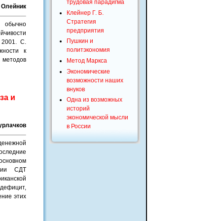
трудовая парадигма
. Олейник
Клейнер Г. Б.
Стратегия
, обычно
предприятия
йчивости
Пушкин и
 2001. С.
политэкономия
жности к
 методов
Метод Маркса
Экономические
возможности наших
внуков
за и
Одна из возможных
историй
экономической мысли
Бурлачков
в России
денежной
оследние
основном
ации СДТ
иканской
 дефицит,
ение этих