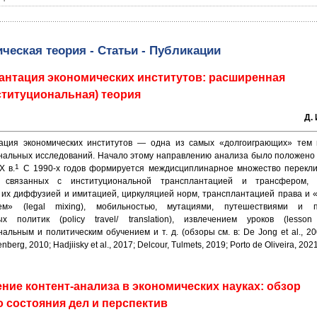
ческая теория - Статьи - Публикации
антация экономических институтов: расширенная
ституциональная) теория
Д.
ация экономических институтов — одна из самых «долгоиграющих» тем 
нальных исследований. Начало этому направлению анализа было положено 
1
X в.
С 1990-х годов формируется междисциплинарное множество перекл
, связанных с институциональной трансплантацией и трансфером, 
, их диффузией и имитацией, циркуляцией норм, трансплантацией права и 
ем» (legal mixing), мобильностью, мутациями, путешествиями и п
ых политик (policy travel/ translation), извлечением уроков (lesson 
альным и политическим обучением и т. д. (обзоры см. в: De Jong et al., 20
nberg, 2010; Hadjiisky et al., 2017; Delcour, Tulmets, 2019; Porto de Oliveira, 2021
ние контент-анализа в экономических науках: обзор
о состояния дел и перспектив