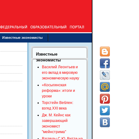
Известные экономисты
Известные
экономисты
Василий Леонтьев и
его вклад в мировую
экономическую науку
«Косыгинская
реформа»: итоги и
уроки
Торстейн Веблен:
взгяд XXI века
Дж. М. Кейнс как
завершающий
экономист
"мейнстрима"
Взгляды С.Ю. Витте на