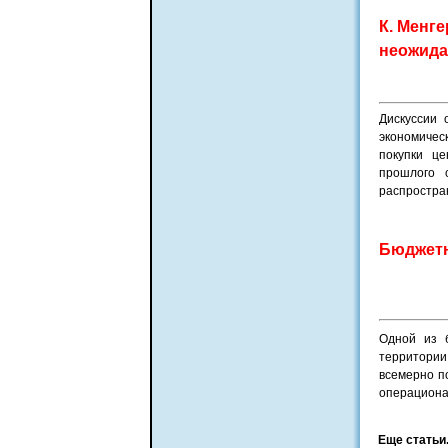
К. Менге
неожида
Дискуссии 
экономичес
покупки це
прошлого 
распростран
Бюджетн
Одной из 
территории
всемерно п
операциона
Еще статьи.