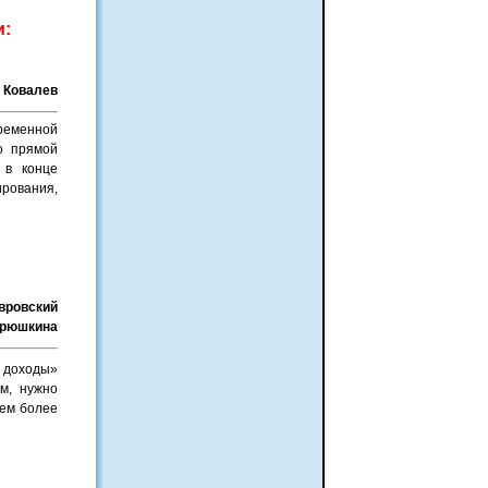
и:
. Ковалев
ременной
о прямой
 в конце
рования,
авровский
Горюшкина
 доходы»
м, нужно
тем более