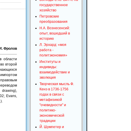
государственное
хозяйство
Петровские
преобразования
Н.А. Вознесенсий:
опыт, вошедший в
историю
Л. Эрхард: «моя
 И. Фролов
работа -
политэкономия»
в области
Институты и
во второй
индивиды:
икающихся
взаимодействие и
импортом
эволюция
«правовым
Творческая мысль Ф.
ереводом
Кенэ в 1736-1756
drawing),
годах в связи с
02; Evans,
метафизикой
).
"очевидности" и
политико-
экономической
традиции
Й. Шумпетер и