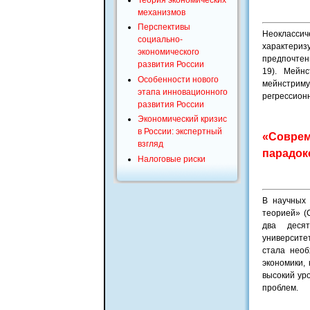
механизмов
Перспективы
Неокласси
социально-
характери
экономического
предпочтен
развития России
19). Мейн
Особенности нового
мейнстриму
этапа инновационного
регрессион
развития России
Экономический кризис
в России: экспертный
«Соврем
взгляд
парадок
Налоговые риски
В научных
теорией» (
два десят
университ
стала необ
экономики,
высокий ур
проблем.