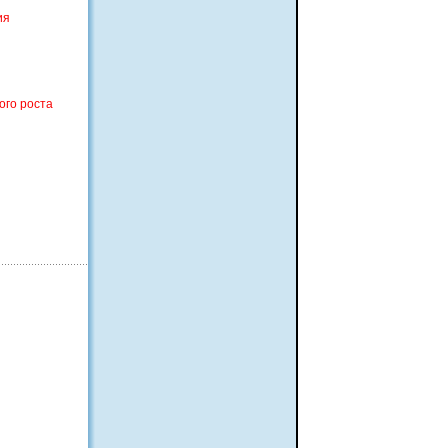
ия
ого роста