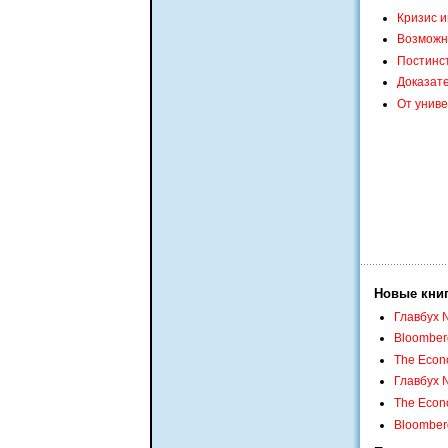
Кризис и
Возможн
Постинс
Доказате
От униве
Новые кни
Главбух 
Bloomber
The Econo
Главбух 
The Econo
Bloomber