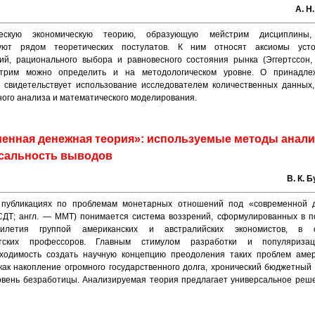
А. Н
ческую экономическую теорию, образующую мейстрим дисциплины
зуют рядом теоретических постулатов. К ним относят аксиомы усто
ий, рационального выбора и равновесного состояния рынка (Эггертссон,
стрим можно определить и на методологическом уровне. О принадле
 свидетельствует использование исследователем количественных данных,
ного анализа и математического моделирования.
енная денежная теория»: используемые методы анали
сальность выводов
В. К. 
 публикациях по проблемам монетарных отношений под «современной 
СДТ; англ. — ММТ) понимается система воззрений, сформулированных в п
илетия группой американских и австралийских экономистов, в 
етских профессоров. Главным стимулом разработки и популяриз
ходимость создать научную концепцию преодоления таких проблем амер
 как накопление огромного государственного долга, хронический бюджетный
овень безработицы. Анализируемая теория предлагает универсальное реш