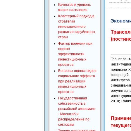
Качество и уровень
жизни населения
Кластерный подход в
Экономи
стратегии
инновационного
Транспл
развития зарубежных
стран
(постин
Фактор времени при
оценке
эффективности
Трансплант
инвестиционных
институцио
проектов
половине X
Вопросы оценки видов
концепций
социального эффекта
институтов
при реализации
смешивани
инвестиционных
регулятивн
проектов
институцион
Государственная
2010; Franke
собственность в
российской экономике
- Масштаб и
Примене
распределение по
секторам
текущег
Теория экономических