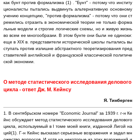
как бунт против формализма (1) . "Бунт" - потому что институ
ционалисты пытались выдвинуть альтернативную основному
учению концепцию, "против формализма" - потому что они ст
ремились отразить в экономической теории не только форма
льные модели и строгие логические схемы, но и живую жизнь
во всем ее многообразии. В этом бунте они были не одиноки:
еще в XIX в. представители исторической школы пытались вы
ступать против излишне абстрактного теоретизирования пред
ставителей английской и французской классической политиче
ской экономии.
О методе статистического исследования делового
цикла - ответ Дж. М. Кейнсу
Я. Тинберген
1. В сентябрьском номере "Economic Journal" за 1939 г. г-н Ке
йнс обсуждает метод статистического исследования делового
цикла, используемый в I томе моей книги, изданной Лигой на
ций(1). Г-н Кейнс высказал серьезные возражения и задал мн
ожество вопросов. И хотя на некоторые из этих возражений и