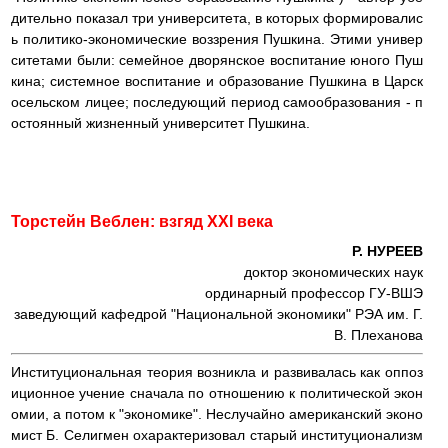
дительно показал три университета, в которых формировалис
ь политико-экономические воззрения Пушкина. Этими универ
ситетами были: семейное дворянское воспитание юного Пуш
кина; системное воспитание и образование Пушкина в Царск
осельском лицее; последующий период самообразования - п
остоянный жизненный университет Пушкина.
Торстейн Веблен: взгяд XXI века
Р. НУРЕЕВ
доктор экономических наук
ординарный профессор ГУ-ВШЭ
заведующий кафедрой "Национальной экономики" РЭА им. Г.
В. Плеханова
Институциональная теория возникла и развивалась как оппоз
иционное учение сначала по отношению к политической экон
омии, а потом к "экономике". Неслучайно американский эконо
мист Б. Селигмен охарактеризовал старый институционализм