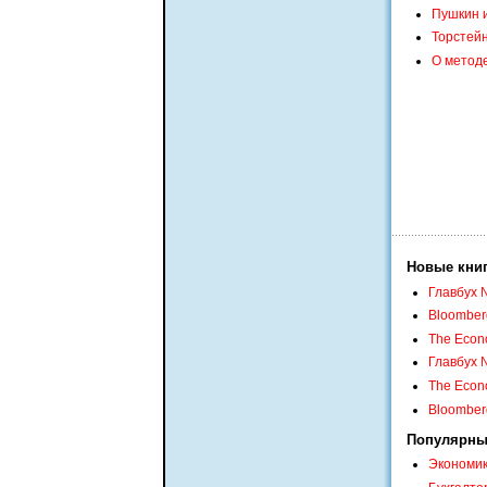
Пушкин 
Торстейн
О методе
Новые кни
Главбух 
Bloomber
The Econo
Главбух 
The Econo
Bloomber
Популярны
Экономикс