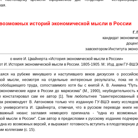
кая.
 возможных историй экономической мысли в России
Г.
кандидат экономиче
доцен
завсектором Института экон
о книге И. Цвайнерта «История экономической мысли в России»
т И. История экономической мысли в России. 1805-1905. М.: Изд. дом ГУ-ВШЭ
аяся на рубеже минувшего и наступившего веков дискуссия о российск
кой мысли, несмотря на отдельные интересные результаты, пока не п
обобщающего труда, сопоставимого хотя бы с книгой А. В. Аникина "Путь
экономические идеи в России до марксизма" (М., 1990), неубедительность 
 констатировал сам ее автор [1]. Тем любопытнее "заинтересованный в
как рекомендует В. Автономов только что изданную ГУ-ВШЭ книгу исследо
го университета И. Цвайнерта, отмечая, что в русском переводе книги н
 важный нюанс заглавия немецкого оригинала - "одна из возможных
ой мысли в России". Сам автор в предисловии к русскому изданию подчерки
 одна из возможных версий, и выражает готовность вступить в плодотворную 
и коллегами (с. 15).