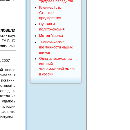
трудовая парадигма
Клейнер Г. Б.
Стратегия
предприятия
Пушкин и
политэкономия
 ГЛОВЕЛИ
ских наук
Метод Маркса
т ГУ-ВШЭ
Экономические
омики РАН
возможности наших
внуков
Одна из возможных
, 2007
историй
экономической мысли
ой школе
в России
ривела к
 исканий.
которой с
згляд со
вателя из
е удалось
 историй
вает, что
дискуссию