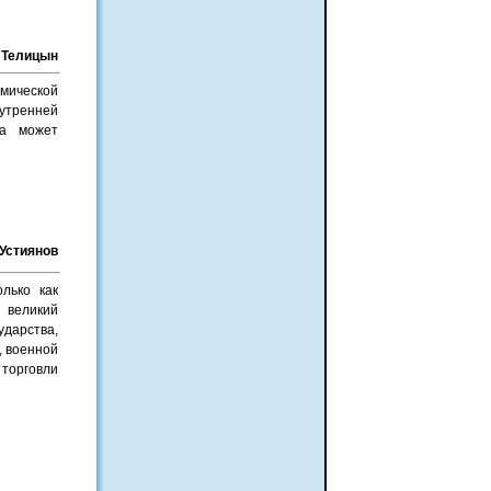
 Телицын
омической
утренней
са может
 Устиянов
лько как
и великий
ударства,
, военной
 торговли