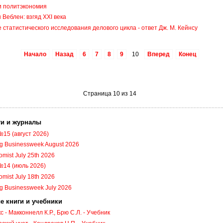
и политэкономия
 Веблен: взгяд XXI века
 статистического исследования делового цикла - ответ Дж. М. Кейнсу
Начало
Назад
6
7
8
9
10
Вперед
Конец
Страница 10 из 14
ги и журналы
№15 (август 2026)
g Businessweek August 2026
mist July 25th 2026
№14 (июль 2026)
mist July 18th 2026
g Businessweek July 2026
е книги и учебники
 - Макконнелл К.Р., Брю С.Л. - Учебник