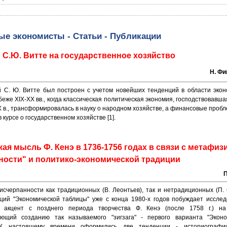
ые экономисты - Статьи - Публикации
 С.Ю. Витте на государственное хозяйство
Н. Фи
й С. Ю. Витте был построен с учетом новейших тенденций в области экон
беже XIX-XX вв., когда классическая политическая экономия, господствовавша
X в., трансформировалась в науку о народном хозяйстве, а финансовые проб
в курсе о государственном хозяйстве [1].
ая мысль Ф. Кенэ в 1736-1756 годах в связи с метафиз
ности" и политико-экономической традиции
П
счерпанности как традиционных (В. Леонтьев), так и нетрадиционных (П
ций "Экономической таблицы" уже с конца 1980-х годов побуждает иссле
ь акцент с позднего периода творчества Ф. Кенэ (после 1758 г.) на
ющий созданию так называемого "зигзага" - первого варианта "Эконо
 К настоящему времени оформились две тенденции - историографи