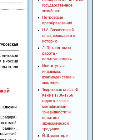
государственное
хозяйство
Петровские
преобразования
Н.А. Вознесенсий:
опыт, вошедший в
историю
гуровская
Л. Эрхард: «моя
работа -
омической
политэкономия»
я в России
Институты и
лемы стали
индивиды:
взаимодействие и
эволюция
Творческая мысль Ф.
икой
Кенэ в 1736-1756
годах в связи с
метафизикой
. Клюкин
"очевидности" и
. Сраффа)
политико-
дователей
экономической
 ранний,
традиции
мической
Й. Шумпетер и
ческая и