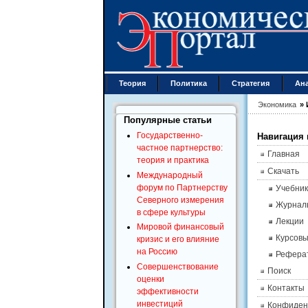
Теория
Политика
Стратегия
Ан
Экономика
»
Популярные статьи
Государственно-
Навигация 
частное партнерство:
Главная
теория и практика
Скачать
Международный
форум по Партнерству
Учебник
Северного измерения
Журнал
в сфере культуры
Лекции
Мировой финансовый
Курсов
кризис и его влияние
на Россию
Рефера
Совершенствование
Поиск
оценки
Контакты
эффективности
инвестиций
Конфиден