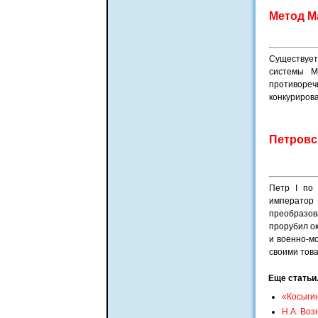
Метод М
Существует
системы М
противоре
конкурирова
Петровс
Петр I по 
император 
преобразов
прорубил ок
и военно-мо
своими тов
Еще статьи.
«Косыгин
Н.А. Воз