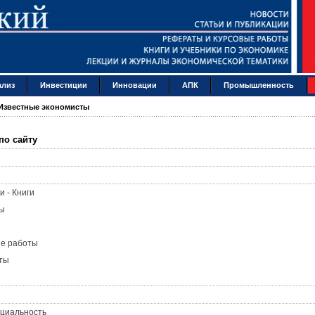
ализ
Инвестиции
Инновации
АПК
Промышленность
Известные экономисты
по сайту
и - Книги
ы
ые работы
ты
циальность