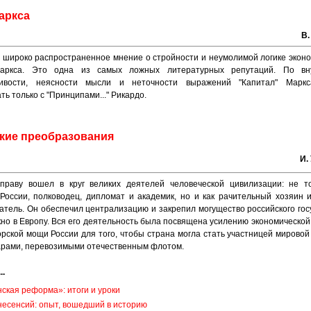
аркса
В.
 широко распространенное мнение о стройности и неумолимой логике экон
аркса. Это одна из самых ложных литературных репутаций. По вн
чивости, неясности мысли и неточности выражений "Капитал" Марк
ть только с "Принципами..." Рикардо.
кие преобразования
И.
праву вошел в круг великих деятелей человеческой цивилизации: не то
России, полководец, дипломат и академик, но и как рачительный хозяин 
атель. Он обеспечил централизацию и закрепил могущество российского гос
но в Европу. Вся его деятельность была посвящена усилению экономической
рской мощи России для того, чтобы страна могла стать участницей мировой
арами, перевозимыми отечественным флотом.
..
ская реформа»: итоги и уроки
несенсий: опыт, вошедший в историю