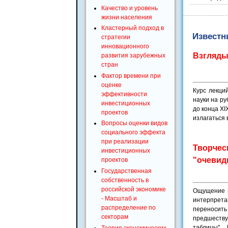
Качество и уровень
жизни населения
Кластерный подход в
Известн
стратегии
инновационного
Взгляды
развития зарубежных
стран
Фактор времени при
оценке
Курс лекци
эффективности
науки на ру
инвестиционных
до конца XI
проектов
излагаться 
Вопросы оценки видов
социального эффекта
при реализации
Творческ
инвестиционных
"очевид
проектов
Государственная
собственность в
российской экономике
Ощущение и
- Масштаб и
интерпрета
распределение по
переносит
секторам
предшеству
таблицы".
Теория экономических