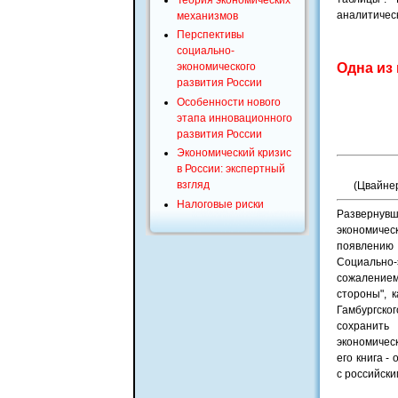
аналитичес
механизмов
Перспективы
социально-
экономического
Одна из
развития России
Особенности нового
этапа инновационного
развития России
Экономический кризис
в России: экспертный
взгляд
(Цвайнер
Налоговые риски
Развернувш
экономичес
появлению 
Социально-
сожалением
стороны", 
Гамбургско
сохранить
экономическ
его книга -
с российским