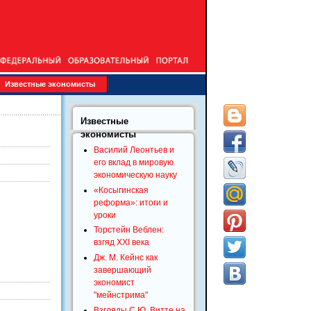
Известные экономисты
Известные
экономисты
Василий Леонтьев и
его вклад в мировую
экономическую науку
«Косыгинская
реформа»: итоги и
уроки
Торстейн Веблен:
взгяд XXI века
Дж. М. Кейнс как
завершающий
экономист
"мейнстрима"
Взгляды С.Ю. Витте на